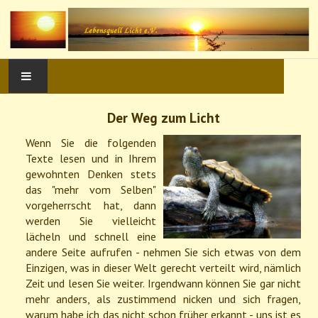
Startseite
Der Weg zum Licht
Wenn Sie die folgenden
Was ist Licht?
Texte lesen und in Ihrem
gewohnten Denken stets
Das bessere Leben
das "mehr vom Selben"
vorgeherrscht hat, dann
Der Weg zum Licht
werden Sie vielleicht
lächeln und schnell eine
Lichtwelt
andere Seite aufrufen - nehmen Sie sich etwas von dem
Einzigen, was in dieser Welt gerecht verteilt wird, nämlich
Zeit und lesen Sie weiter. Irgendwann können Sie gar nicht
Kontakt
mehr anders, als zustimmend nicken und sich fragen,
warum habe ich das nicht schon früher erkannt - uns ist es