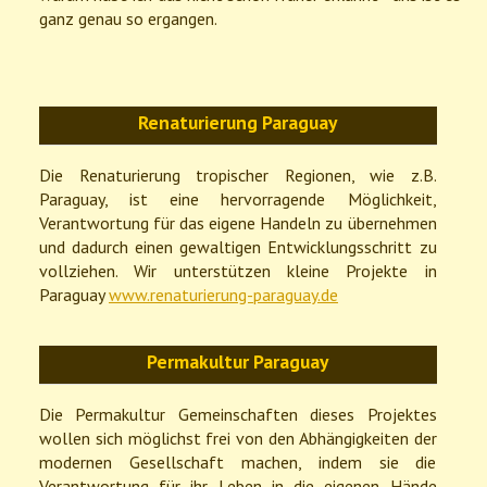
Die Ausgangssituation
ganz genau so ergangen.
Die Persona
Renaturierung Paraguay
Das ICH
Die Renaturierung tropischer Regionen, wie z.B.
Der Schatten
Paraguay, ist eine hervorragende Möglichkeit,
Verantwortung für das eigene Handeln zu übernehmen
und dadurch einen gewaltigen Entwicklungsschritt zu
vollziehen. Wir unterstützen kleine Projekte in
Paraguay
www.renaturierung-paraguay.de
Permakultur Paraguay
Die Permakultur Gemeinschaften dieses Projektes
wollen sich möglichst frei von den Abhängigkeiten der
modernen Gesellschaft machen, indem sie die
Verantwortung für ihr Leben in die eigenen Hände