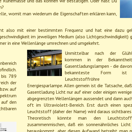
ne Ruhemasse und das können wir bestätigen. Oder hast Du
n?
elle, womit man wiederum die Eigenschaften erklären kann,
cht also mit einer bestimmten Frequenz und hat eine dazu ge
geschwindigkeit im jeweiligen Medium (also Lichtgeschwindigkeit) g
mmer in eine Wellenlänge umrechnen und umgekehrt.
Unmittelbar nach der Glüh
kommen in der Bekannthei
nbereich
Gasentladungslampen - die davo
indlich.
bekannteste Form ist
 bis 789
Leuchtstoffröhre 
reich der
Energiesparlampe. Allen gemein ist die Tatsache, daß
bzw. auf
Gasentladung Licht nur auf einer oder einigen wenige
tspektrum
abgegrenzten Wellenlängen aussendet und dann auc
d auf den
oft im Ultraviolett-Bereich. Erst durch einen spez
chtbaren
Leuchtstoff (daher der Name) wird daraus sichtbares 
Theoretisch könnte man den Leuchtsto
zusammenmischen, daß ein sonnenähnliches Licht
herauskommt, aber diesen Aufwand betreibt man n