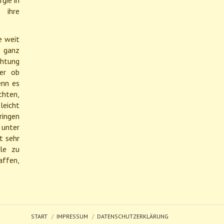
gie in
 ihre
e weit
s ganz
chtung
der ob
enn es
chten,
leicht
ringen
unter
t sehr
le zu
affen,
START
IMPRESSUM
DATENSCHUTZERKLÄRUNG