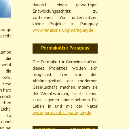
dadurch einen gewaltigen
Entwicklungsschritt zu
vollziehen. Wir unterstützen
kleine Projekte in Paraguay
hörige
www.renaturierung-paraguay.de
eteilt
Permakultur Paraguay
lampe
t die
Die Permakultur Gemeinschaften
n wohl
dieses Projektes wollen sich
 die
möglichst frei von den
bzw.
Abhängigkeiten der modernen
 diese
Gesellschaft machen, indem sie
n hart
die Verantwortung für ihr Leben
h noch
in die eigenen Hände nehmen. Ein
iellen
Leben in und mit der Natur
Licht.
www.permakultur-paraguay.de
ff so
 dabei
ur bei