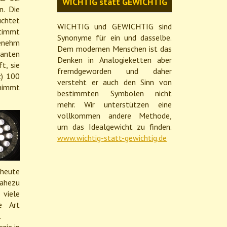
WICHTIG statt GEWICHTIG
n. Die
uchtet
WICHTIG und GEWICHTIG sind
stimmt
Synonyme für ein und dasselbe.
enehm
Dem modernen Menschen ist das
ianten
Denken in Analogieketten aber
t, sie
fremdgeworden und daher
z) 100
versteht er auch den Sinn von
 nimmt
bestimmten Symbolen nicht
mehr. Wir unterstützen eine
vollkommen andere Methode,
um das Idealgewicht zu finden.
www.wichtig-statt-gewichtig.de
 heute
ahezu
 viele
e Art
.