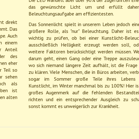
Die LED wandelt aber über 90% der zugeführten Ener
das gewünschte Licht um und erfüllt daher
Beleuchtungsaufgabe am effizientesten.
ht direkt
Das Sonnenlicht spielt in unserem Leben jedoch ein
ommt. Das
größere Rolle, als "nur" Beleuchtung. Daher ist e
pe. Auch
wichtig zu prüfen, ob bei einer Kunstlicht-Beleu
in einem
ausschließlich Helligkeit erzeugt werden soll, o
r Anteil
weitere Faktoren berücksichtigt werden müssen. W
der des
darum geht, einen Gang oder eine Treppe auszuleu
nen eher
wo sich niemand längere Zeit aufhält, ist die Frage 
r Teil so
zu klären. Viele Menschen, die in Büros arbeiten, verb
hr sehen
sogar im Sommer große Teile ihres Lebens 
och als
Kunstlicht, im Winter manchmal bis zu 100%! Hier is
ben ist
großes Augenmerk auf die fehlenden Bestandtei
ten alten
richten und ein entsprechender Ausgleich zu sch
sonst kommt es unweigerlich zur Krankheit.