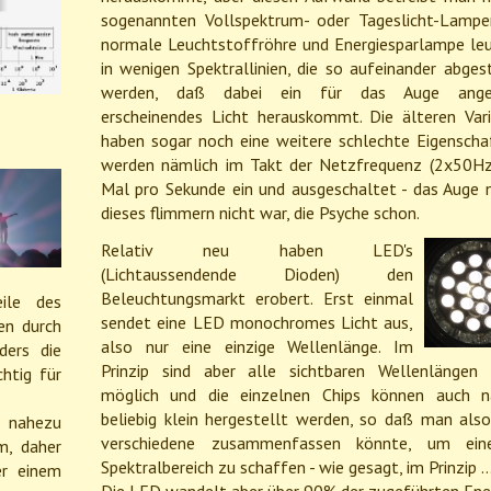
sogenannten Vollspektrum- oder Tageslicht-Lampe
normale Leuchtstoffröhre und Energiesparlampe le
in wenigen Spektrallinien, die so aufeinander abge
werden, daß dabei ein für das Auge ang
erscheinendes Licht herauskommt. Die älteren Var
haben sogar noch eine weitere schlechte Eigenschaf
werden nämlich im Takt der Netzfrequenz (2x50H
Mal pro Sekunde ein und ausgeschaltet - das Auge
dieses flimmern nicht war, die Psyche schon.
Relativ neu haben LED's
(Lichtaussendende Dioden) den
Beleuchtungsmarkt erobert. Erst einmal
ile des
sendet eine LED monochromes Licht aus,
en durch
also nur eine einzige Wellenlänge. Im
ders die
Prinzip sind aber alle sichtbaren Wellenlängen
htig für
möglich und die einzelnen Chips können auch n
beliebig klein hergestellt werden, so daß man also
 nahezu
verschiedene zusammenfassen könnte, um ein
m, daher
Spektralbereich zu schaffen - wie gesagt, im Prinzip ..
er einem